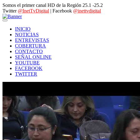
Somos el primer canal HD de la Región 25.1 -25.2
Twitter
@InetTvDigital
| Facebook
@inettvdigital
INICIO
NOTICIAS
ENTREVISTAS
COBERTURA
CONTACTO
SEÑAL ONLINE
YOUTUBE
FACEBOOK
TWITTER