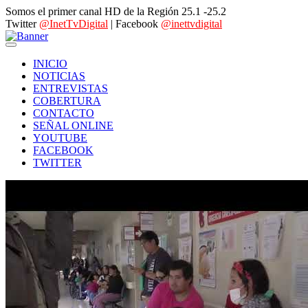
Somos el primer canal HD de la Región 25.1 -25.2
Twitter
@InetTvDigital
| Facebook
@inettvdigital
INICIO
NOTICIAS
ENTREVISTAS
COBERTURA
CONTACTO
SEÑAL ONLINE
YOUTUBE
FACEBOOK
TWITTER