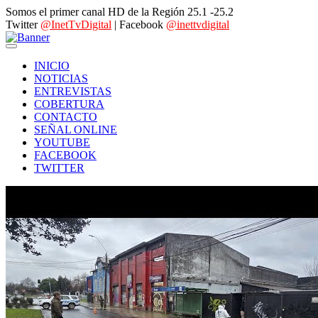
Somos el primer canal HD de la Región 25.1 -25.2
Twitter
@InetTvDigital
| Facebook
@inettvdigital
INICIO
NOTICIAS
ENTREVISTAS
COBERTURA
CONTACTO
SEÑAL ONLINE
YOUTUBE
FACEBOOK
TWITTER