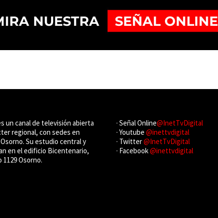
es un canal de televisión abierta
· Señal Online
@InetTvDigital
cter regional, con sedes en
· Youtube
@inettvdigital
Osorno. Su estudio central y
· Twitter
@InetTvDigital
an en el edificio Bicentenario,
· Facebook
@inettvdigital
o 1129 Osorno.