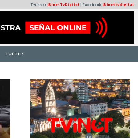
Twitter
@InetTvDigital
| Facebook
@inettvdigital
TWITTER