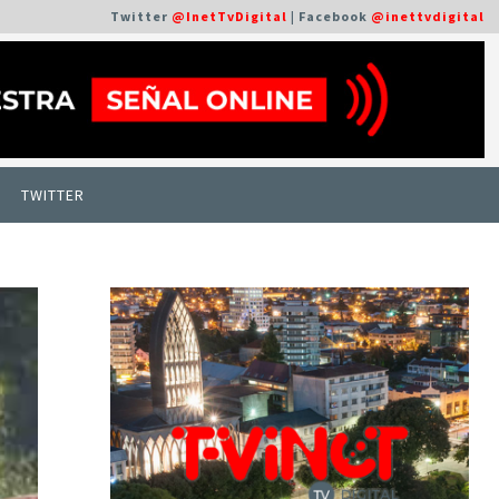
Twitter
@InetTvDigital
| Facebook
@inettvdigital
TWITTER