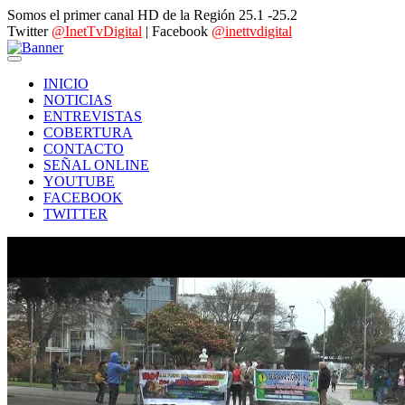
Somos el primer canal HD de la Región 25.1 -25.2
Twitter
@InetTvDigital
| Facebook
@inettvdigital
INICIO
NOTICIAS
ENTREVISTAS
COBERTURA
CONTACTO
SEÑAL ONLINE
YOUTUBE
FACEBOOK
TWITTER