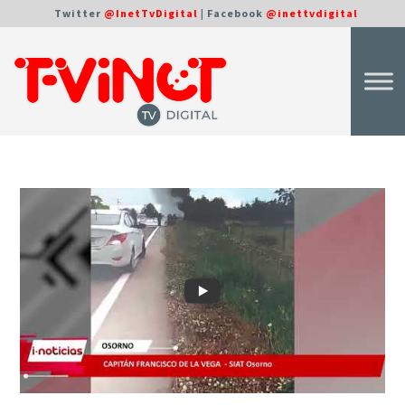
Twitter
@InetTvDigital
| Facebook
@inettvdigital