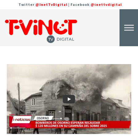
Twitter
@InetTvDigital
| Facebook
@inettvdigital