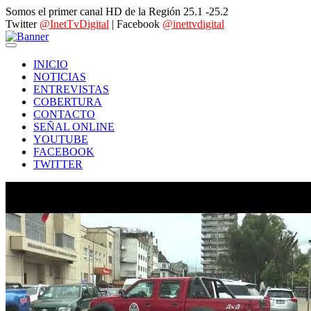
Somos el primer canal HD de la Región 25.1 -25.2
Twitter
@InetTvDigital
| Facebook
@inettvdigital
INICIO
NOTICIAS
ENTREVISTAS
COBERTURA
CONTACTO
SEÑAL ONLINE
YOUTUBE
FACEBOOK
TWITTER