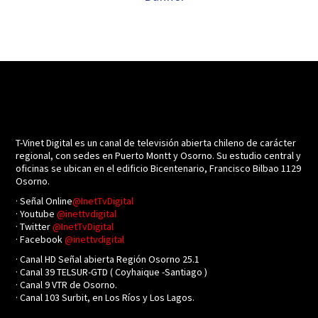
T-Vinet Digital es un canal de televisión abierta chileno de carácter
regional, con sedes en Puerto Montt y Osorno. Su estudio central y
oficinas se ubican en el edificio Bicentenario, Francisco Bilbao 1129
Osorno.
· Señal Online
@InetTvDigital
· Youtube
@inettvdigital
· Twitter
@InetTvDigital
· Facebook
@inettvdigital
· Canal HD Señal abierta Región Osorno 25.1
· Canal 39 TELSUR-GTD ( Coyhaique -Santiago )
· Canal 9 VTR de Osorno.
· Canal 103 Surbit, en Los Ríos y Los Lagos.