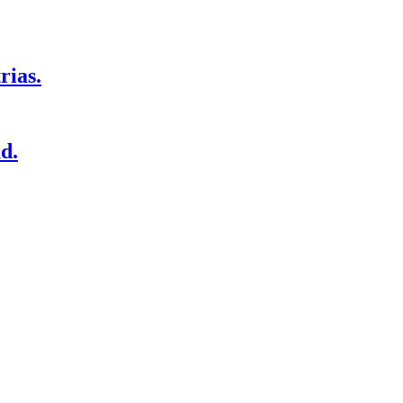
rias.
d.