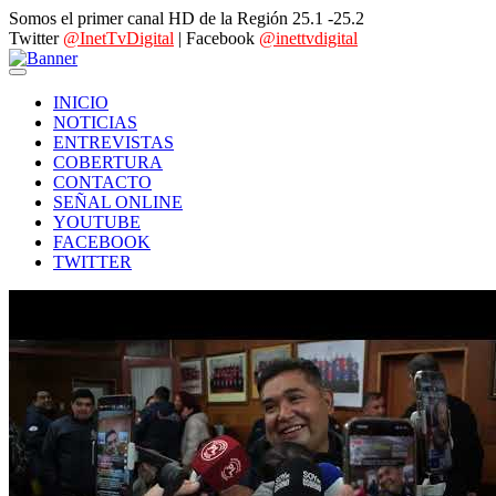
Somos el primer canal HD de la Región 25.1 -25.2
Twitter
@InetTvDigital
| Facebook
@inettvdigital
INICIO
NOTICIAS
ENTREVISTAS
COBERTURA
CONTACTO
SEÑAL ONLINE
YOUTUBE
FACEBOOK
TWITTER