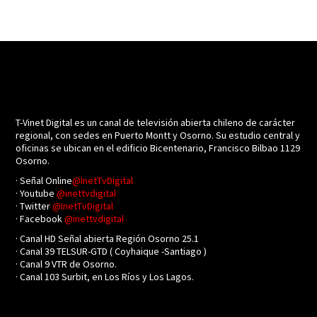
T-Vinet Digital es un canal de televisión abierta chileno de carácter
regional, con sedes en Puerto Montt y Osorno. Su estudio central y
oficinas se ubican en el edificio Bicentenario, Francisco Bilbao 1129
Osorno.
· Señal Online
@InetTvDigital
· Youtube
@inettvdigital
· Twitter
@InetTvDigital
· Facebook
@inettvdigital
· Canal HD Señal abierta Región Osorno 25.1
· Canal 39 TELSUR-GTD ( Coyhaique -Santiago )
· Canal 9 VTR de Osorno.
· Canal 103 Surbit, en Los Ríos y Los Lagos.