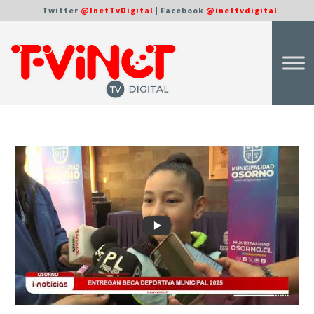
Twitter
@InetTvDigital
| Facebook
@inettvdigital