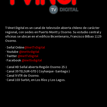
T-Vinet Digital es un canal de televisión abierta chileno de carácter
regional, con sedes en Puerto Montt y Osorno. Su estudio central y
oficinas se ubican en el edificio Bicentenario, Francisco Bilbao 1129
Osorno.
· Señal Online
@InetTvDigital
· Youtube
@inettvdigital
· Twitter
@InetTvDigital
· Facebook
@inettvdigital
· Canal HD Señal abierta Región Osorno 25.1
· Canal 39 TELSUR-GTD ( Coyhaique -Santiago )
· Canal 9 VTR de Osorno.
· Canal 103 Surbit, en Los Ríos y Los Lagos.