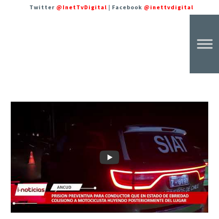
Twitter
@InetTvDigital
| Facebook
@inettvdigital