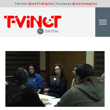
Twitter
@InetTvDigital
| Facebook
@inettvdigital