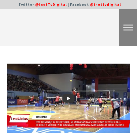
Twitter
@InetTvDigital
| Facebook
@inettvdigital