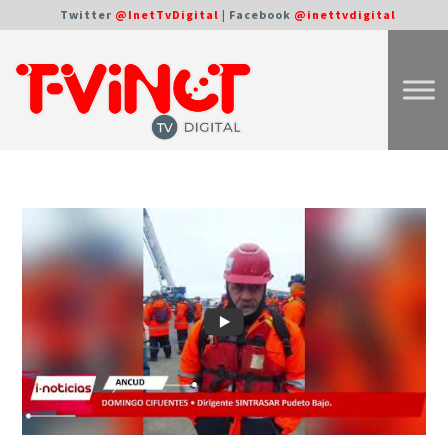
Twitter
@InetTvDigital
| Facebook
@inettvdigital