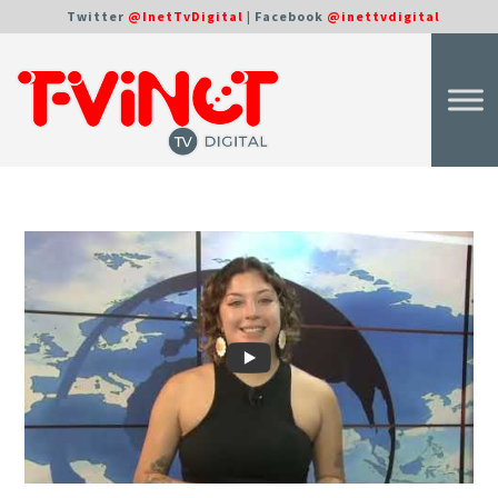
Twitter
@InetTvDigital
| Facebook
@inettvdigital